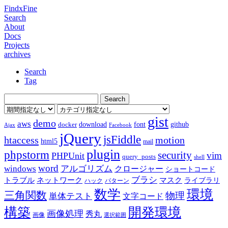
FindxFine
Search
About
Docs
Projects
archives
Search
Tag
gist
demo
aws
download
font
github
docker
Ajax
Facebook
jQuery
jsFiddle
htaccess
motion
html5
mail
plugin
phpstorm
security
vim
PHPUnit
query_posts
shell
word
アルゴリズム
windows
クロージャー
ショートコード
ブラシ
トラブル
ネットワーク
マスク
ライブラリ
ハック
パターン
数学
環境
三角関数
物理
単体テスト
文字コード
構築
開発環境
画像処理
秀丸
画像
選択範囲