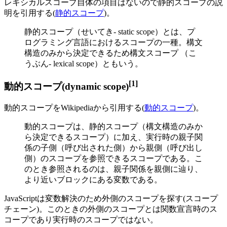
レキシカルスコープ自体の項目はないので静的スコープの説
明を引用する(
静的スコープ
)。
静的スコープ（せいてき- static scope）とは、プ
ログラミング言語におけるスコープの一種。構文
構造のみから決定できるため構文スコープ （こ
うぶん- lexical scope）ともいう。
[1]
動的スコープ(dynamic scope)
動的スコープをWikipediaから引用する(
動的スコープ
)。
動的スコープは、静的スコープ（構文構造のみか
ら決定できるスコープ）に加え、実行時の親子関
係の子側（呼び出された側）から親側（呼び出し
側）のスコープを参照できるスコープである。こ
のとき参照されるのは、親子関係を親側に辿り、
より近いブロックにある変数である。
JavaScriptは変数解決のため外側のスコープを探す(スコープ
チェーン)。このときの外側のスコープとは関数宣言時のス
コープであり実行時のスコープではない。