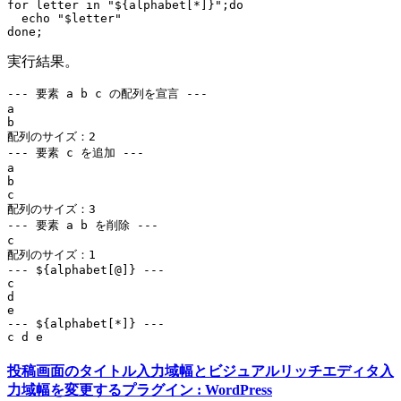
for letter in "${alphabet[*]}";do

  echo "$letter" 

実行結果。
--- 要素 a b c の配列を宣言 ---

a

b

配列のサイズ：2

--- 要素 c を追加 ---

a

b

c

配列のサイズ：3

--- 要素 a b を削除 ---

c

配列のサイズ：1

--- ${alphabet[@]} ---

c

d

e

--- ${alphabet[*]} ---

投稿画面のタイトル入力域幅とビジュアルリッチエディタ入
力域幅を変更するプラグイン : WordPress