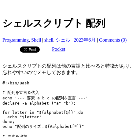
シェルスクリプト 配列
Programming
,
Shell
|
shell
,
シェル
|
2023年6月
|
Comments (0)
Pocket
シェルスクリプトの配列は他の言語と比べると特徴があり、
忘れやすいのでメモしておきます。
#!/bin/Bash

# 配列を宣言＆代入

echo '--- 要素 a b c の配列を宣言 ---'

declare -a alphabet=("a" "b");

for letter in "${alphabet[@]}";do

  echo "$letter" 

done;

echo "配列のサイズ：${#alphabet[*]}"

# 要素を追加
