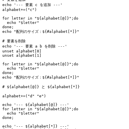
echo '--- 要素 c を追加 ---'

alphabet+=("c")

for letter in "${alphabet[@]}";do

  echo "$letter" 

done;

echo "配列のサイズ：${#alphabet[*]}"

# 要素を削除

echo '--- 要素 a b を削除 ---'

unset alphabet[0]

unset alphabet[1]

for letter in "${alphabet[@]}";do

  echo "$letter" 

done;

echo "配列のサイズ：${#alphabet[*]}"

# ${alphabet[@]} と ${alphabet[*]}

alphabet+=("d" "e")

echo '--- ${alphabet[@]} ---'

for letter in "${alphabet[@]}";do

  echo "$letter" 

done;

echo '--- ${alphabet[*]} ---'
