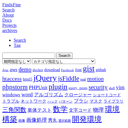
FindxFine
Search
About
Docs
Projects
archives
Search
Tag
gist
demo
aws
download
font
github
docker
Ajax
Facebook
jQuery
jsFiddle
htaccess
motion
html5
mail
plugin
phpstorm
security
vim
PHPUnit
query_posts
shell
word
アルゴリズム
windows
クロージャー
ショートコード
ブラシ
トラブル
ネットワーク
マスク
ライブラリ
ハック
パターン
数学
環境
三角関数
物理
単体テスト
文字コード
構築
開発環境
画像処理
秀丸
画像
選択範囲