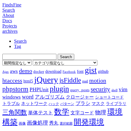
FindxFine
Search
About
Docs
Projects
archives
Search
Tag
gist
demo
aws
download
font
github
docker
Ajax
Facebook
jQuery
jsFiddle
htaccess
motion
html5
mail
plugin
phpstorm
security
vim
PHPUnit
query_posts
shell
word
アルゴリズム
windows
クロージャー
ショートコード
ブラシ
トラブル
ネットワーク
マスク
ライブラリ
ハック
パターン
数学
環境
三角関数
物理
単体テスト
文字コード
構築
開発環境
画像処理
秀丸
画像
選択範囲