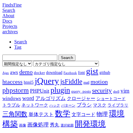
FindxFine
Search
About
Docs
Projects
archives
Search
Tag
gist
demo
aws
download
font
github
docker
Ajax
Facebook
jQuery
jsFiddle
htaccess
motion
html5
mail
plugin
phpstorm
security
vim
PHPUnit
query_posts
shell
word
アルゴリズム
windows
クロージャー
ショートコード
ブラシ
トラブル
ネットワーク
マスク
ライブラリ
ハック
パターン
数学
環境
三角関数
物理
単体テスト
文字コード
構築
開発環境
画像処理
秀丸
画像
選択範囲