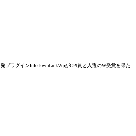
プラグインInfoTownLinkWpがCPI賞と入選のW受賞を果た