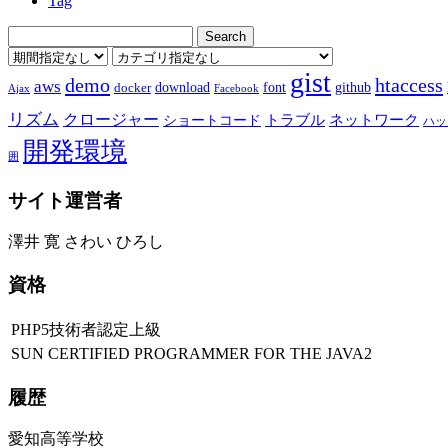
Tag
gist
demo
htaccess
aws
download
font
github
docker
Ajax
Facebook
リズム
クロージャー
ショートコード
トラブル
ネットワーク
ハッ
開発環境
囲
サイト運営者
澤井 寛 さわい ひろし
資格
PHP5技術者認定上級
SUN CERTIFIED PROGRAMMER FOR THE JAVA2
履歴
愛知高等学校