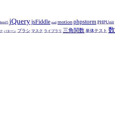
jQuery
phpstorm
jsFiddle
motion
PHPUnit
html5
mail
数
三角関数
ブラシ
単体テスト
マスク
ライブラリ
ク
パターン