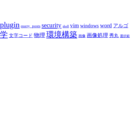
plugin
security
vim
word
アルゴ
windows
query_posts
shell
学
環境構築
物理
画像処理
文字コード
秀丸
画像
選択範