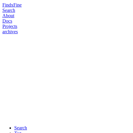
FindxFine
Search
About
Docs
Projects
archives
Search