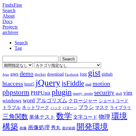
FindxFine
Search
About
Docs
Projects
archives
Search
Tag
gist
demo
aws
download
font
github
docker
Ajax
Facebook
jQuery
jsFiddle
htaccess
motion
html5
mail
plugin
phpstorm
security
vim
PHPUnit
query_posts
shell
word
アルゴリズム
windows
クロージャー
ショートコード
ブラシ
トラブル
ネットワーク
マスク
ライブラリ
ハック
パターン
数学
環境
三角関数
物理
単体テスト
文字コード
構築
開発環境
画像処理
秀丸
画像
選択範囲