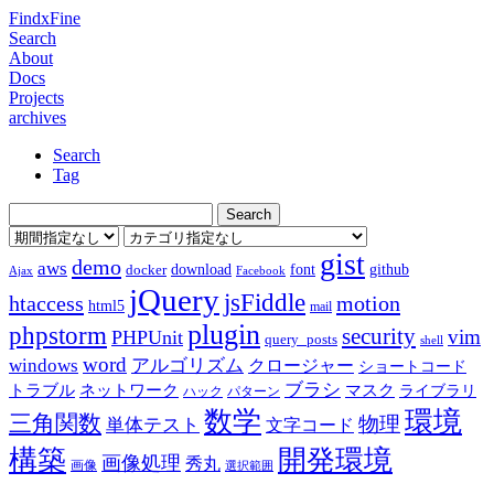
FindxFine
Search
About
Docs
Projects
archives
Search
Tag
gist
demo
aws
download
font
github
docker
Ajax
Facebook
jQuery
jsFiddle
htaccess
motion
html5
mail
plugin
phpstorm
security
vim
PHPUnit
query_posts
shell
word
アルゴリズム
windows
クロージャー
ショートコード
ブラシ
トラブル
ネットワーク
マスク
ライブラリ
ハック
パターン
数学
環境
三角関数
物理
単体テスト
文字コード
構築
開発環境
画像処理
秀丸
画像
選択範囲