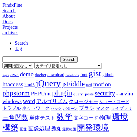
FindxFine
Search
About
Docs
Projects
archives
Search
Tag
gist
demo
aws
download
font
github
docker
Ajax
Facebook
jQuery
jsFiddle
htaccess
motion
html5
mail
plugin
phpstorm
security
vim
PHPUnit
query_posts
shell
word
アルゴリズム
windows
クロージャー
ショートコード
ブラシ
トラブル
ネットワーク
マスク
ライブラリ
ハック
パターン
数学
環境
三角関数
物理
単体テスト
文字コード
構築
開発環境
画像処理
秀丸
画像
選択範囲