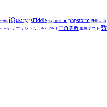
jQuery
phpstorm
jsFiddle
motion
PHPUnit
html5
mail
数
三角関数
ブラシ
単体テスト
マスク
ライブラリ
ク
パターン