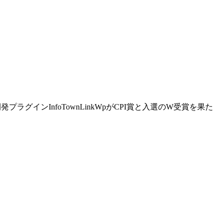
プラグインInfoTownLinkWpがCPI賞と入選のW受賞を果た