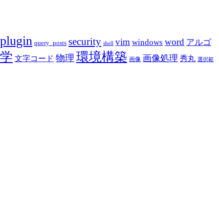
plugin
security
vim
word
アルゴ
windows
query_posts
shell
学
環境構築
物理
画像処理
文字コード
秀丸
画像
選択範