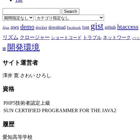
Tag
gist
demo
htaccess
aws
download
font
github
docker
Ajax
Facebook
リズム
クロージャー
ショートコード
トラブル
ネットワーク
ハッ
開発環境
囲
サイト運営者
澤井 寛 さわい ひろし
資格
PHP5技術者認定上級
SUN CERTIFIED PROGRAMMER FOR THE JAVA2
履歴
愛知高等学校