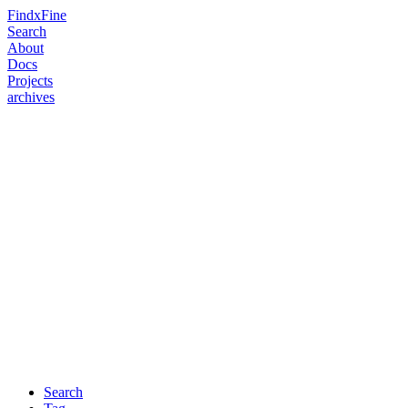
FindxFine
Search
About
Docs
Projects
archives
Search