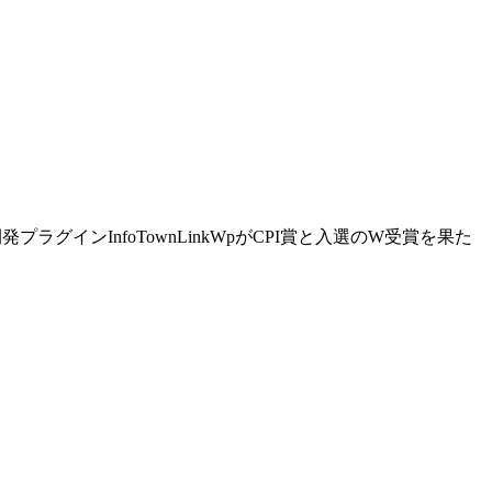
プラグインInfoTownLinkWpがCPI賞と入選のW受賞を果た