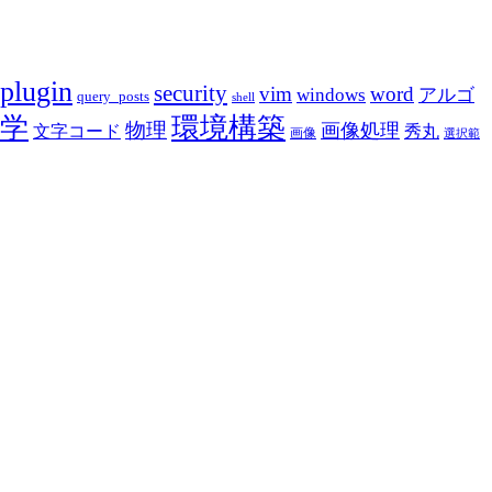
plugin
security
vim
word
アルゴ
windows
query_posts
shell
学
環境構築
物理
画像処理
文字コード
秀丸
画像
選択範