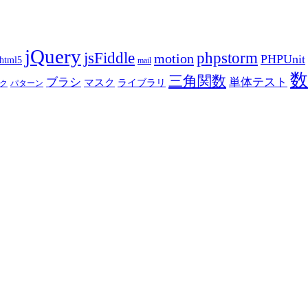
jQuery
phpstorm
jsFiddle
motion
PHPUnit
html5
mail
数
三角関数
ブラシ
単体テスト
マスク
ライブラリ
ク
パターン