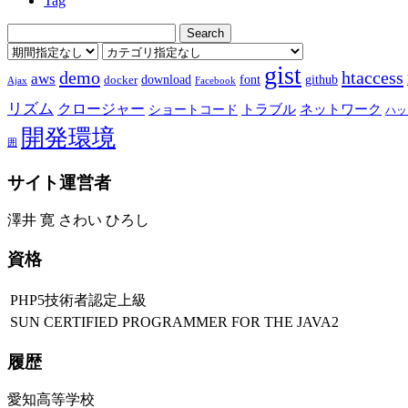
Tag
gist
demo
htaccess
aws
download
font
github
docker
Ajax
Facebook
リズム
クロージャー
ショートコード
トラブル
ネットワーク
ハッ
開発環境
囲
サイト運営者
澤井 寛 さわい ひろし
資格
PHP5技術者認定上級
SUN CERTIFIED PROGRAMMER FOR THE JAVA2
履歴
愛知高等学校