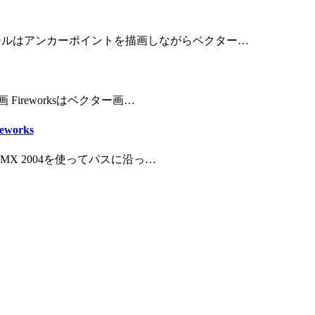
ールはアンカーポイントを描画しながらベクター…
Fireworksはベクター画…
works
 MX 2004を使ってパスに沿っ…