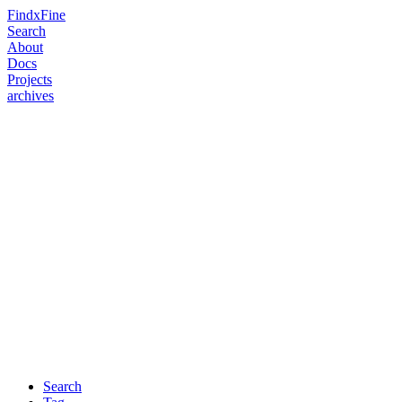
FindxFine
Search
About
Docs
Projects
archives
Search