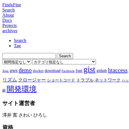
FindxFine
Search
About
Docs
Projects
archives
Search
Tag
gist
demo
htaccess
aws
download
font
github
docker
Ajax
Facebook
リズム
クロージャー
ショートコード
トラブル
ネットワーク
ハッ
開発環境
囲
サイト運営者
澤井 寛 さわい ひろし
資格