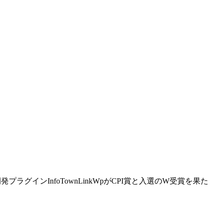
プラグインInfoTownLinkWpがCPI賞と入選のW受賞を果た