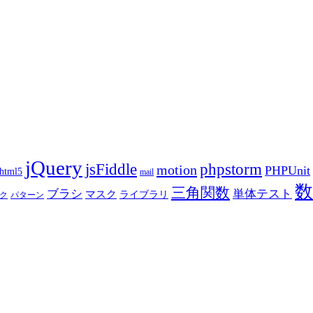
jQuery
phpstorm
jsFiddle
motion
PHPUnit
html5
mail
数
三角関数
ブラシ
単体テスト
マスク
ライブラリ
ク
パターン