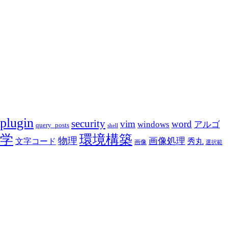
plugin
security
vim
word
アルゴ
windows
query_posts
shell
学
環境構築
物理
画像処理
文字コード
秀丸
画像
選択範