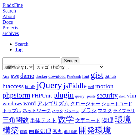
FindxFine
Search
About
Docs
Projects
archives
Search
Tag
gist
demo
aws
download
font
github
docker
Ajax
Facebook
jQuery
jsFiddle
htaccess
motion
html5
mail
plugin
phpstorm
security
vim
PHPUnit
query_posts
shell
word
アルゴリズム
windows
クロージャー
ショートコード
ブラシ
トラブル
ネットワーク
マスク
ライブラリ
ハック
パターン
数学
環境
三角関数
物理
単体テスト
文字コード
構築
開発環境
画像処理
秀丸
画像
選択範囲