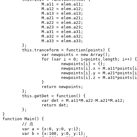
		M.a11 = elem.a11;

		M.a12 = elem.a12;

		M.a13 = elem.a13;

		M.a21 = elem.a21;

		M.a22 = elem.a22;

		M.a23 = elem.a23;

		M.a31 = elem.a31;

		M.a32 = elem.a32;

		M.a33 = elem.a33;

	};

	this.tranceform = function(points) {

		var newpoints = new Array();

		for (var i = 0; i<points.length; i++) {

			newpoints[i] = {};

			newpoints[i].x = M.a11*points[i].x+M.a12*points[i].y+M.a13;

			newpoints[i].y = M.a21*points[i].x+M.a22*points[i].y+M.a23;

			newpoints[i].z = M.a31*points[i].x+M.a32*points[i].y+M.a33;

		}

		return newpoints;

	};

	this.getDet = function() {

		var det = M.a11*M.a22-M.a21*M.a12;

		return det;

	};

}

function Main() {

	// 点

	var a = {x:0, y:0, y:1};

	var b = {x:100, y:0, y:1};
