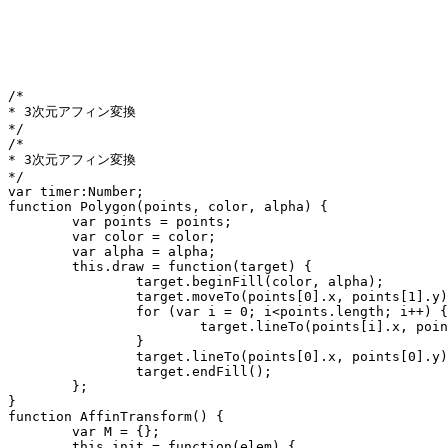
/*

* 3次元アフィン変換

*/

/*

* 3次元アフィン変換

*/

var timer:Number;

function Polygon(points, color, alpha) {

	var points = points;

	var color = color;

	var alpha = alpha;

	this.draw = function(target) {

		target.beginFill(color, alpha);

		target.moveTo(points[0].x, points[1].y);

		for (var i = 0; i<points.length; i++) {

			target.lineTo(points[i].x, points[i].y);

		}

		target.lineTo(points[0].x, points[0].y);

		target.endFill();

	};

}

function AffinTransform() {

	var M = {};

	this.init = function(elem) {
