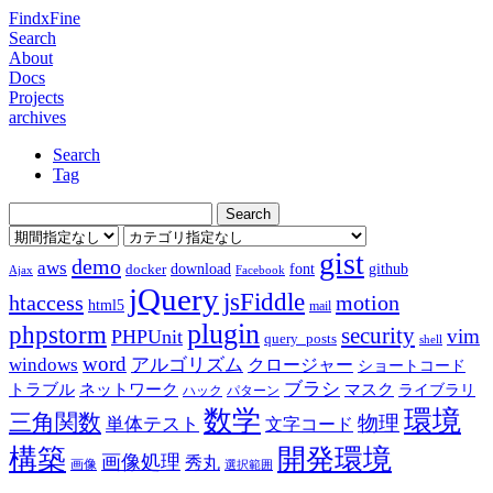
FindxFine
Search
About
Docs
Projects
archives
Search
Tag
gist
demo
aws
download
font
github
docker
Ajax
Facebook
jQuery
jsFiddle
htaccess
motion
html5
mail
plugin
phpstorm
security
vim
PHPUnit
query_posts
shell
word
アルゴリズム
windows
クロージャー
ショートコード
ブラシ
トラブル
ネットワーク
マスク
ライブラリ
ハック
パターン
数学
環境
三角関数
物理
単体テスト
文字コード
構築
開発環境
画像処理
秀丸
画像
選択範囲