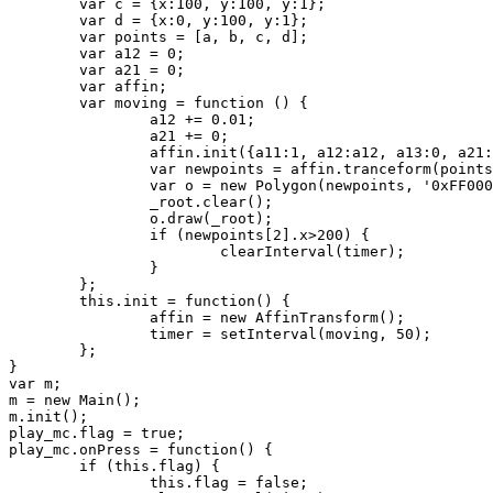
	var c = {x:100, y:100, y:1};

	var d = {x:0, y:100, y:1};

	var points = [a, b, c, d];

	var a12 = 0;

	var a21 = 0;

	var affin;

	var moving = function () {

		a12 += 0.01;

		a21 += 0;

		affin.init({a11:1, a12:a12, a13:0, a21:a21, a22:1, a23:0, a31:0, a32:0, a33:1});

		var newpoints = affin.tranceform(points);

		var o = new Polygon(newpoints, '0xFF0000', 100);

		_root.clear();

		o.draw(_root);

		if (newpoints[2].x>200) {

			clearInterval(timer);

		}

	};

	this.init = function() {

		affin = new AffinTransform();

		timer = setInterval(moving, 50);

	};

}

var m;

m = new Main();

m.init();

play_mc.flag = true;

play_mc.onPress = function() {

	if (this.flag) {

		this.flag = false;
