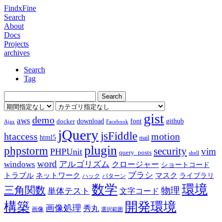
FindxFine
Search
About
Docs
Projects
archives
Search
Tag
gist
demo
aws
download
font
github
docker
Ajax
Facebook
jQuery
jsFiddle
htaccess
motion
html5
mail
plugin
phpstorm
security
vim
PHPUnit
query_posts
shell
word
アルゴリズム
windows
クロージャー
ショートコード
ブラシ
トラブル
ネットワーク
マスク
ライブラリ
ハック
パターン
数学
環境
三角関数
物理
単体テスト
文字コード
構築
開発環境
画像処理
秀丸
画像
選択範囲