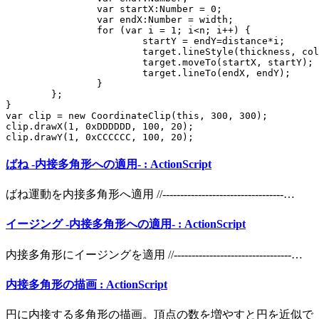
		var startX:Number = 0;

		var endX:Number = width;

		for (var i = 1; i<n; i++) {

			startY = endY=distance*i;

			target.lineStyle(thickness, color, alpha);

			target.moveTo(startX, startY);

			target.lineTo(endX, endY);

		}

	};

}

var clip = new CoordinateClip(this, 300, 300);

clip.drawX(1, 0xDDDDDD, 100, 20);

clip.drawY(1, 0xCCCCCC, 100, 20);
ばね -内接多角形への適用- : ActionScript
ばね運動を内接多角形へ適用 //----------------------------------…
イージング -内接多角形への適用- : ActionScript
内接多角形にイージングを適用 //---------------------------------…
内接多角形の描画 : ActionScript
円に内接する多角形の描画。頂点の数を増やすと円を近似で