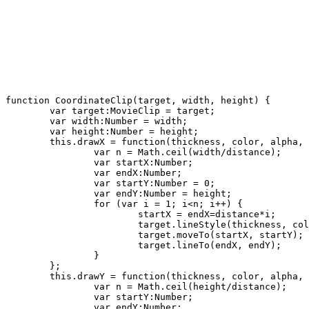
function CoordinateClip(target, width, height) {

	var target:MovieClip = target;

	var width:Number = width;

	var height:Number = height;

	this.drawX = function(thickness, color, alpha, distance) {

		var n = Math.ceil(width/distance);

		var startX:Number;

		var endX:Number;

		var startY:Number = 0;

		var endY:Number = height;

		for (var i = 1; i<n; i++) {

			startX = endX=distance*i;

			target.lineStyle(thickness, color, alpha);

			target.moveTo(startX, startY);

			target.lineTo(endX, endY);

		}

	};

	this.drawY = function(thickness, color, alpha, distance) {

		var n = Math.ceil(height/distance);

		var startY:Number;

		var endY:Number;
