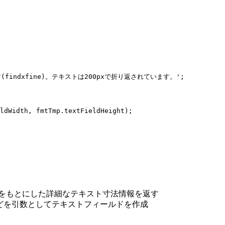
す(findxfine)。テキストは200pxで折り返されています。';

ldWidth, fmtTmp.textFieldHeight);

フォーマットをもとにした詳細なテキスト寸法情報を返す
寸法情報などを引数としてテキストフィールドを作成