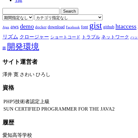
Tag
gist
demo
htaccess
aws
download
font
github
docker
Ajax
Facebook
リズム
クロージャー
ショートコード
トラブル
ネットワーク
ハッ
開発環境
囲
サイト運営者
澤井 寛 さわい ひろし
資格
PHP5技術者認定上級
SUN CERTIFIED PROGRAMMER FOR THE JAVA2
履歴
愛知高等学校