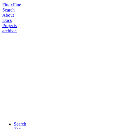
FindxFine
Search
About
Docs
Projects
archives
Search