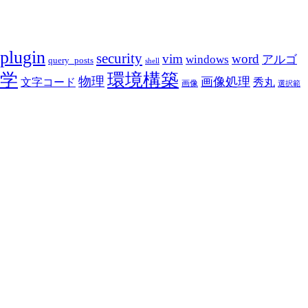
plugin
security
vim
word
アルゴ
windows
query_posts
shell
学
環境構築
物理
画像処理
文字コード
秀丸
画像
選択範