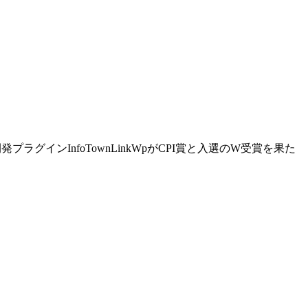
プラグインInfoTownLinkWpがCPI賞と入選のW受賞を果た