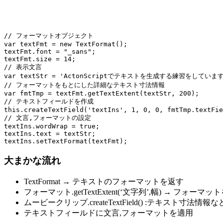
// フォーマットオブジェクト

var textFmt = new TextFormat();

textFmt.font = "_sans";

textFmt.size = 14;

// 表示文言

var textStr = 'ActonScriptでテキストを生成する練習をしていま
// フォーマットをもとにした詳細なテキスト寸法情報

var fmtTmp = textFmt.getTextExtent(textStr, 200);

// テキストフィールドを作成

this.createTextField('textIns', 1, 0, 0, fmtTmp.textFie
// 文言,フォーマットの設定

textIns.wordWrap = true;

textIns.text = textStr;

textIns.setTextFormat(textFmt);
大まかな流れ
TextFormat → テキストのフォーマットを返す
フォーマット.getTextExtent(‘文字列’,幅) → 
ムービークリップ.createTextField() :テキスト
テキストフィールドに文言,フォーマットを適用