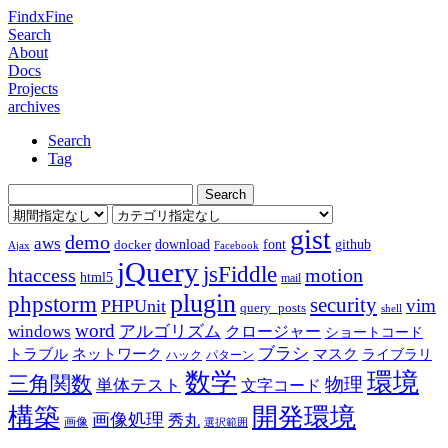
FindxFine
Search
About
Docs
Projects
archives
Search
Tag
gist
demo
aws
download
font
github
docker
Ajax
Facebook
jQuery
jsFiddle
htaccess
motion
html5
mail
plugin
phpstorm
security
vim
PHPUnit
query_posts
shell
word
アルゴリズム
windows
クロージャー
ショートコード
ブラシ
トラブル
ネットワーク
マスク
ライブラリ
ハック
パターン
数学
環境
三角関数
物理
単体テスト
文字コード
構築
開発環境
画像処理
秀丸
画像
選択範囲