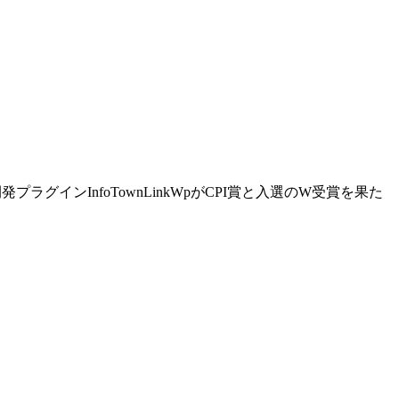
プラグインInfoTownLinkWpがCPI賞と入選のW受賞を果た