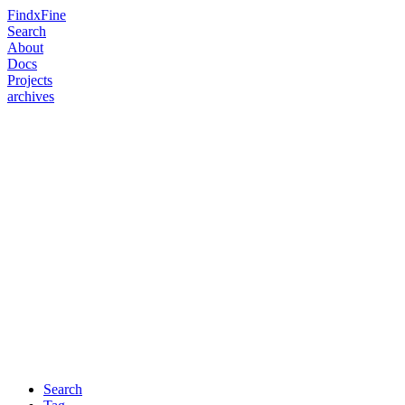
FindxFine
Search
About
Docs
Projects
archives
Search