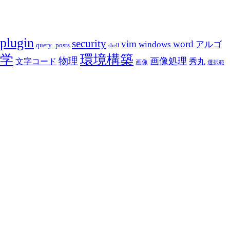
plugin
security
vim
word
アルゴ
windows
query_posts
shell
学
環境構築
物理
画像処理
文字コード
秀丸
画像
選択範