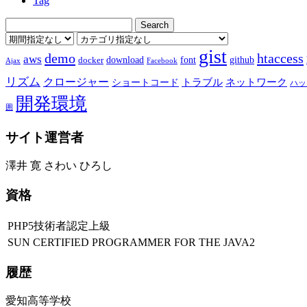
Tag
gist
demo
htaccess
aws
download
font
github
docker
Ajax
Facebook
リズム
クロージャー
ショートコード
トラブル
ネットワーク
ハッ
開発環境
囲
サイト運営者
澤井 寛 さわい ひろし
資格
PHP5技術者認定上級
SUN CERTIFIED PROGRAMMER FOR THE JAVA2
履歴
愛知高等学校