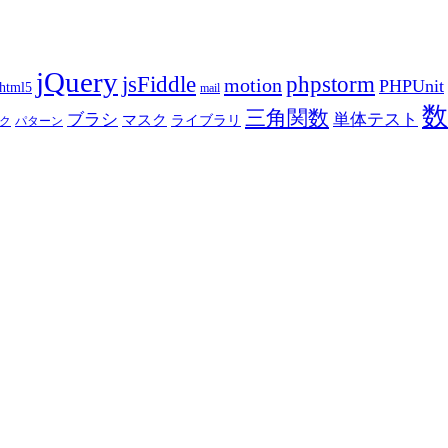
jQuery
phpstorm
jsFiddle
motion
PHPUnit
html5
mail
数
三角関数
ブラシ
単体テスト
マスク
ライブラリ
ク
パターン