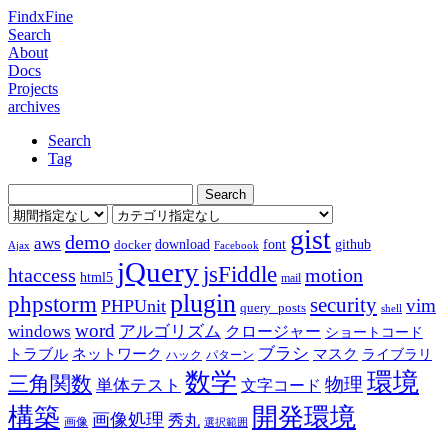
FindxFine
Search
About
Docs
Projects
archives
Search
Tag
gist
demo
aws
download
font
github
docker
Ajax
Facebook
jQuery
jsFiddle
htaccess
motion
html5
mail
plugin
phpstorm
security
vim
PHPUnit
query_posts
shell
word
アルゴリズム
windows
クロージャー
ショートコード
ブラシ
トラブル
ネットワーク
マスク
ライブラリ
ハック
パターン
数学
環境
三角関数
物理
単体テスト
文字コード
構築
開発環境
画像処理
秀丸
画像
選択範囲