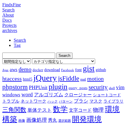
FindxFine
Search
About
Docs
Projects
archives
Search
Tag
gist
demo
aws
download
font
github
docker
Ajax
Facebook
jQuery
jsFiddle
htaccess
motion
html5
mail
plugin
phpstorm
security
vim
PHPUnit
query_posts
shell
word
アルゴリズム
windows
クロージャー
ショートコード
ブラシ
トラブル
ネットワーク
マスク
ライブラリ
ハック
パターン
数学
環境
三角関数
物理
単体テスト
文字コード
構築
開発環境
画像処理
秀丸
画像
選択範囲