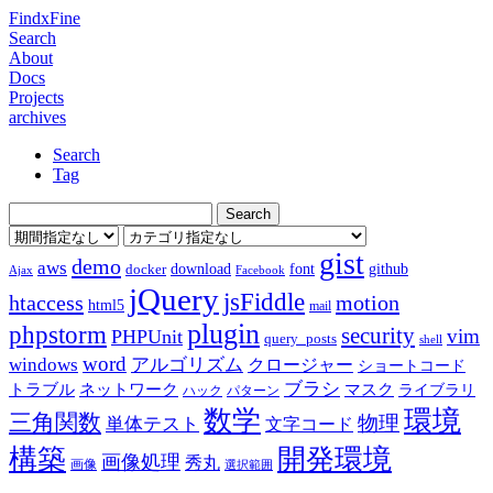
FindxFine
Search
About
Docs
Projects
archives
Search
Tag
gist
demo
aws
download
font
github
docker
Ajax
Facebook
jQuery
jsFiddle
htaccess
motion
html5
mail
plugin
phpstorm
security
vim
PHPUnit
query_posts
shell
word
アルゴリズム
windows
クロージャー
ショートコード
ブラシ
トラブル
ネットワーク
マスク
ライブラリ
ハック
パターン
数学
環境
三角関数
物理
単体テスト
文字コード
構築
開発環境
画像処理
秀丸
画像
選択範囲