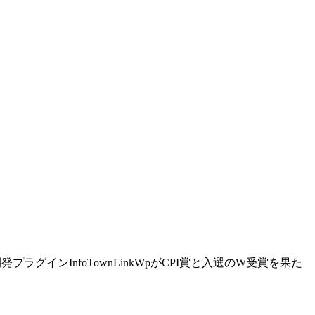
プラグインInfoTownLinkWpがCPI賞と入選のW受賞を果た