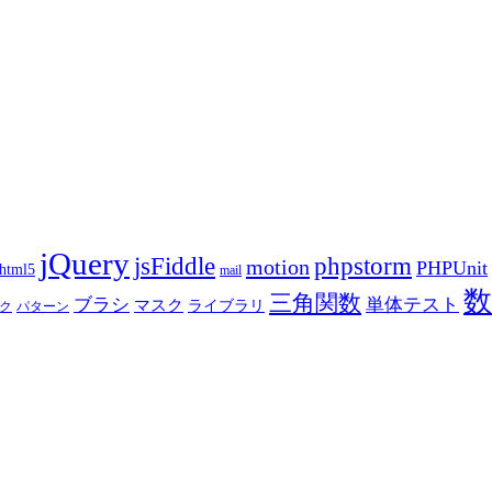
jQuery
phpstorm
jsFiddle
motion
PHPUnit
html5
mail
数
三角関数
ブラシ
単体テスト
マスク
ライブラリ
ク
パターン