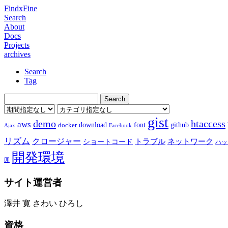
FindxFine
Search
About
Docs
Projects
archives
Search
Tag
gist
demo
htaccess
aws
download
font
github
docker
Ajax
Facebook
リズム
クロージャー
ショートコード
トラブル
ネットワーク
ハッ
開発環境
囲
サイト運営者
澤井 寛 さわい ひろし
資格