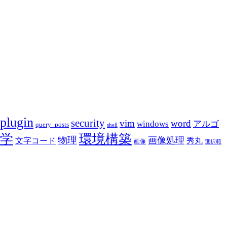
plugin
security
vim
word
アルゴ
windows
query_posts
shell
学
環境構築
物理
画像処理
文字コード
秀丸
画像
選択範