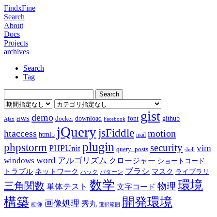
FindxFine
Search
About
Docs
Projects
archives
Search
Tag
gist
demo
aws
download
font
github
docker
Ajax
Facebook
jQuery
jsFiddle
htaccess
motion
html5
mail
plugin
phpstorm
security
vim
PHPUnit
query_posts
shell
word
アルゴリズム
windows
クロージャー
ショートコード
ブラシ
トラブル
ネットワーク
マスク
ライブラリ
ハック
パターン
数学
環境
三角関数
物理
単体テスト
文字コード
構築
開発環境
画像処理
秀丸
画像
選択範囲